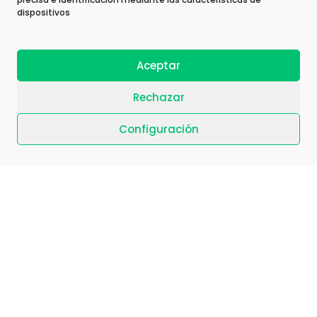
dispositivos
Aceptar
Residual times are eliminated avoiding
delivery delays or operational mistakes in
Rechazar
documents.
Configuración
Concrete results with customizable
evaluation surveys.