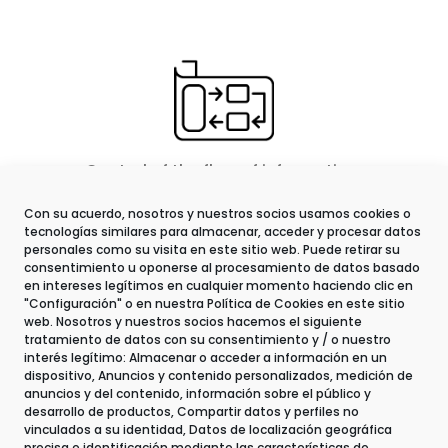
Control of the flow of information.
Con su acuerdo, nosotros y nuestros socios usamos cookies o
tecnologías similares para almacenar, acceder y procesar datos
personales como su visita en este sitio web. Puede retirar su
consentimiento u oponerse al procesamiento de datos basado
en intereses legítimos en cualquier momento haciendo clic en
"Configuración" o en nuestra Política de Cookies en este sitio
web. Nosotros y nuestros socios hacemos el siguiente
Documentary control system with
tratamiento de datos con su consentimiento y / o nuestro
interés legítimo: Almacenar o acceder a información en un
complete traceability of all documents
dispositivo, Anuncios y contenido personalizados, medición de
received.
anuncios y del contenido, información sobre el público y
desarrollo de productos, Compartir datos y perfiles no
vinculados a su identidad, Datos de localización geográfica
precisa e identificación mediante las características de