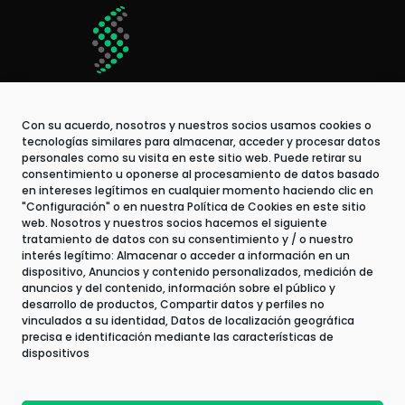
Con su acuerdo, nosotros y nuestros socios usamos cookies o
tecnologías similares para almacenar, acceder y procesar datos
personales como su visita en este sitio web. Puede retirar su
consentimiento u oponerse al procesamiento de datos basado
en intereses legítimos en cualquier momento haciendo clic en
"Configuración" o en nuestra Política de Cookies en este sitio
web. Nosotros y nuestros socios hacemos el siguiente
tratamiento de datos con su consentimiento y / o nuestro
Contact
interés legítimo: Almacenar o acceder a información en un
↗
dispositivo, Anuncios y contenido personalizados, medición de
An Astek company
anuncios y del contenido, información sobre el público y
Work with us
desarrollo de productos, Compartir datos y perfiles no
vinculados a su identidad, Datos de localización geográfica
precisa e identificación mediante las características de
dispositivos
Terms of Use and Privacy Policy
Legal Information and Cookies