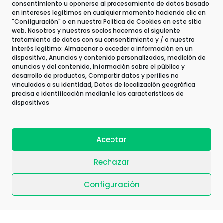
consentimiento u oponerse al procesamiento de datos basado
en intereses legítimos en cualquier momento haciendo clic en
SALUD
"Configuración" o en nuestra Política de Cookies en este sitio
web. Nosotros y nuestros socios hacemos el siguiente
tratamiento de datos con su consentimiento y / o nuestro
interés legítimo: Almacenar o acceder a información en un
ÁMBITO CULTURAL
dispositivo, Anuncios y contenido personalizados, medición de
anuncios y del contenido, información sobre el público y
desarrollo de productos, Compartir datos y perfiles no
vinculados a su identidad, Datos de localización geográfica
precisa e identificación mediante las características de
dispositivos
Herramienta que permite
Aceptar
generar y distribuir
Gema TKM
conocimiento al mismo
Rechazar
tiempo que detecta, valora y
Configuración
potencia el talento.
Solución de aprendizaje